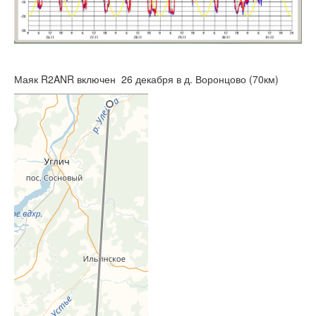
Маяк R2ANR включен 26 декабря в д. Воронцово (70км)