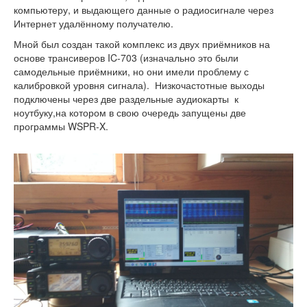
Статьи
компьютеру, и выдающего данные о радиосигнале через
Интернет удалённому получателю.
Эксперименты
Мной был создан такой комплекс из двух приёмников на
География
основе трансиверов IC-703 (изначально это были
самодельные приёмники, но они имели проблему с
КВ шлюзы
калибровкой уровня сигнала). Низкочастотные выходы
подключены через две раздельные аудиокарты к
Медиа
ноутбуку,на котором в свою очередь запущены две
программы WSPR-X.
Обратная связь