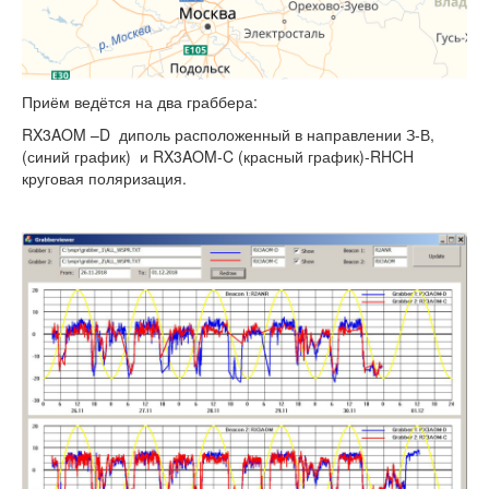
Приём ведётся на два граббера:
RX3AOM –D диполь расположенный в направлении З-В,
(синий график) и RX3AOM-C (красный график)-RHCH
круговая поляризация.