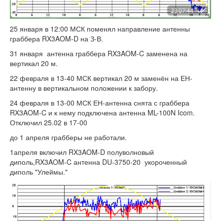
25 января в 12:00 МСК поменял направление антенны
граббера RX3AOM-D на З-В.
31 января антенна граббера RX3AOM-C заменена на
вертикал 20 м.
22 февраля в 13-40 МСК вертикал 20 м заменён на ЕН-
антенну в вертикальном положении к забору.
24 февраля в 13-00 МСК ЕН-антенна снята с граббера
RX3AOM-C и к нему подключена антенна ML-100N Icom.
Отключил 25.02 в 17-00
до 1 апреля грабберы не работали.
1апреля включил RX3AOM-D полуволновый
диполь,RX3AOM-C антенна DU-3750-20 укороченный
диполь "Улеймы."