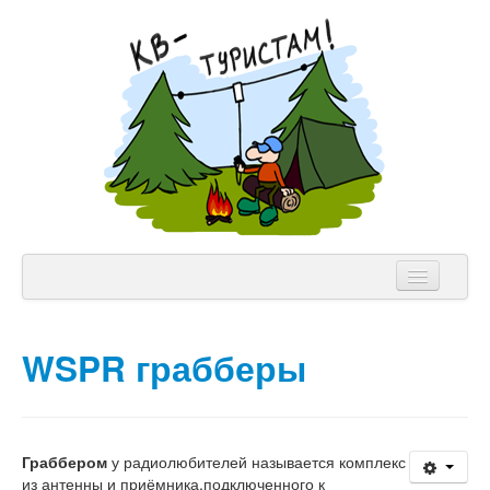
NVIS Клуб
WSPR грабберы
Аппаратура
Теория
Лицензии
Граббером
у радиолюбителей называется комплекс
из антенны и приёмника,подключенного к