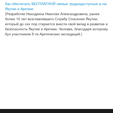
Статьи
Как обеспечить БЕСПЛАТНОЙ связью труднодоступные р-ны
Якутии и Арктики
Эксперименты
(Разработки Находкина Николая Александровича, ранее
более 10 лет возглавлявшего Службу Спасения Якутии,
География
который до сих пор старается внести свой вклад в развитие и
безопасность Якутии и Арктики. Человек, благодаря которому
КВ шлюзы
бул участником 5-ти Арктических экспедиций.)
Медиа
Обратная связь